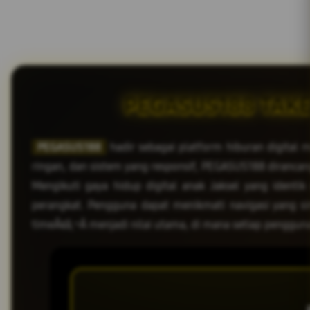
PEGASUS188 TAKE
PEGASUS188
hadir sebagai platform hiburan digital
ringan, dan sistem yang responsif, PEGASUS188 diranc
Mengikuti gaya hidup digital anak Jaksel yang ident
perangkat. Pengguna dapat menikmati navigasi yang sim
timeÃ¢â‚¬Â menjadi nilai utama, di mana setiap penggun