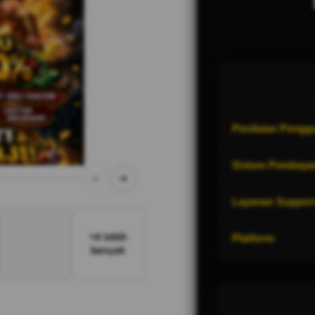
Penilaian Pengg
Sistem Pembaya
Sebelumnya
Berikutnya
Layanan Suppor
+4 lebih
Platform
banyak