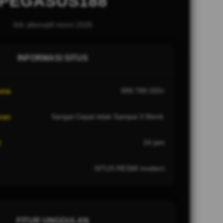
PEGASUS188
link alternatif resmi 2026
INFORMASI SITUS
una
999.789.333+
ran
Sangat Cepat tidak Sampai 3 Menit.
t
24 jam
SITUS RESMI modern
FITUR UNGGULAN