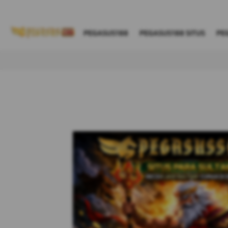
Skip
to
content
PEGASUS188
PEGASUS188 SITUS
PE
Buka Info Lebih Lanjut