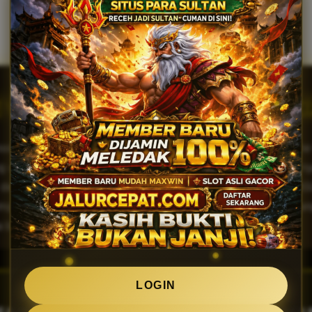
 YOUR TIME AND ENJOY THE G
 modern yang mengusung konsep Take Your Time And Enjoy The 
ang untuk memberikan pengalaman bermain yang lebih santai, 
ik dengan suasana modern, fleksibel, dan serba praktis, PE
pel, loading cepat, serta pilihan permainan yang variatif ta
a bisa menikmati hiburan sesuai ritme masing-masing.
LOGIN