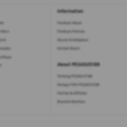
Information
ber
Panduan Akses
n Baru
Panduan Pemula
ord
Aturan & Kebijakan
ansaksi
Kontak Resmi
ifikasi
About PEGASUS188
P
Tentang PEGASUS188
Kenapa Pilih PEGASUS188
Partner & Affiliate
Brand & Identitas