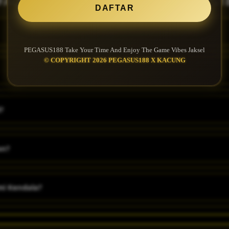
FAQ SEPUTARAN PEMAIN DI PEGASUS1
DAFTAR
PEGASUS188 Take Your Time And Enjoy The Game Vibes Jaksel
© COPYRIGHT 2026 PEGASUS188 X KACUNG
gital modern dengan konsep Take Your Time And Enjoy T
 nyaman untuk pengguna di tahun 2026.
erver stabil, akses cepat, serta navigasi yang ringan se
?
 fleksibel setiap hari.
dengan mudah melalui perangkat mobile maupun deskto
an?
a hambatan.
bermain santai dengan nuansa modern ala Jaksel, dipad
mi Kendala?
laman hiburan digital terasa lebih seru.!
 platform, pengguna dapat menghubungi layanan custom