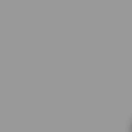
Layer Popup Close