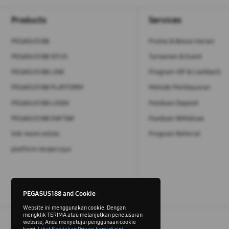
Footer Navigation
Products
Services
PEGASUS188
Promo & Bonus Harian
PEGASUS188 SITUS
Turnamen & Event
PEGASUS188 LINK
Program VIP & Cashback
PEGASUS188 PLATFORM
Metode Pembayaran
PEGASUS188 LOGIN
Panduan Deposit
PEGASUS188 DAFTAR
Panduan Withdraw
link resmi online
Program Referral
platform terpercaya
close
PEGASUS188 and Cookie
Website ini menggunakan cookie. Dengan
mengklik TERIMA atau melanjutkan penelusuran
website, Anda menyetujui penggunaan cookie