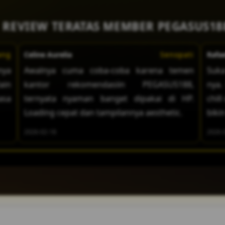
dengan cepat dan profesional
REVIEW TERATAS MEMBER PEGASUS18