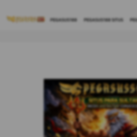
Skip
to
content
PEGASUS188
PEGASUS188 SITUS
PE
Buka Info Lebih Lanjut