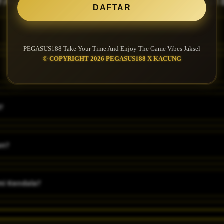
FAQ SEPUTARAN PEMAIN DI PEGASUS1
DAFTAR
PEGASUS188 Take Your Time And Enjoy The Game Vibes Jaksel
© COPYRIGHT 2026 PEGASUS188 X KACUNG
gital modern dengan konsep Take Your Time And Enjoy T
 nyaman untuk pengguna di tahun 2026.
erver stabil, akses cepat, serta navigasi yang ringan se
?
 fleksibel setiap hari.
dengan mudah melalui perangkat mobile maupun deskto
an?
a hambatan.
bermain santai dengan nuansa modern ala Jaksel, dipad
mi Kendala?
laman hiburan digital terasa lebih seru.!
 platform, pengguna dapat menghubungi layanan custom