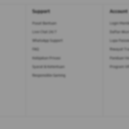
Support
Account
Pusat Bantuan
Login Mem
Live Chat 24/7
Daftar Aku
WhatsApp Support
Lupa Passw
FAQ
Riwayat Tr
Kebijakan Privasi
Panduan Ver
Syarat & Ketentuan
Program VI
Responsible Gaming