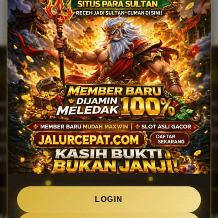
 YOUR TIME AND ENJOY THE G
 modern yang mengusung konsep Take Your Time And Enjoy The 
ang untuk memberikan pengalaman bermain yang lebih santai, 
ik dengan suasana modern, fleksibel, dan serba praktis, PE
pel, loading cepat, serta pilihan permainan yang variatif ta
a bisa menikmati hiburan sesuai ritme masing-masing.
LOGIN